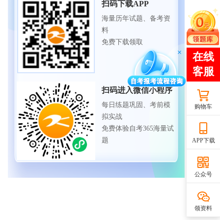
扫码下载APP
海量历年试题、备考资
料
免费下载领取
扫码进入微信小程序
每日练题巩固、考前模
购物车
拟实战
免费体验自考365海量试
题
APP下载
公众号
领资料