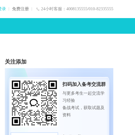
登录
免费注册
24小时客服：4008135555/010-82335555
关注添加
扫码加入备考交流群
与更多考生一起交流学
习经验
备战考试，获取试题及
资料