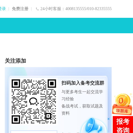
登录
免费注册
24小时客服：4008135555/010-82335555
关注添加
扫码加入备考交流群
与更多考生一起交流学
习经验
备战考试，获取试题及
资料