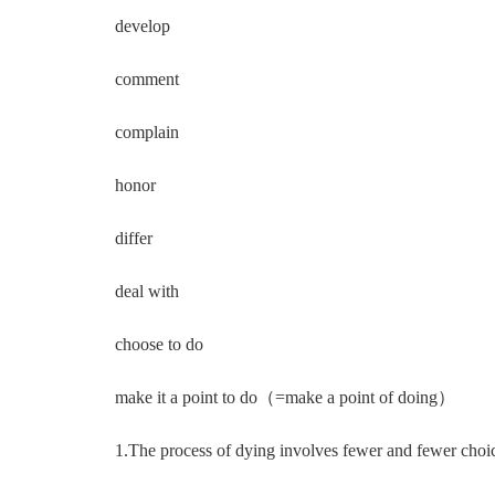
develop
comment
complain
honor
differ
deal with
choose to do
make it a point to do（=make a point of doing）
1.The process of dying involves fewer and fewer choice