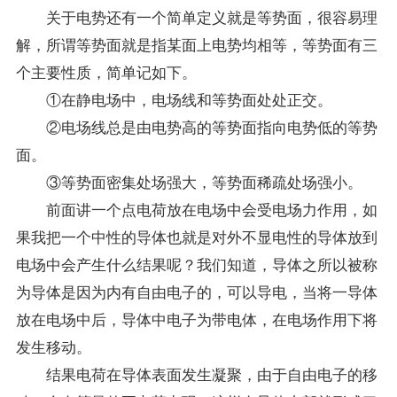
关于电势还有一个简单定义就是等势面，很容易理
解，所谓等势面就是指某面上电势均相等，等势面有三
个主要性质，简单记如下。
①在静电场中，电场线和等势面处处正交。
②电场线总是由电势高的等势面指向电势低的等势
面。
③等势面密集处场强大，等势面稀疏处场强小。
前面讲一个点电荷放在电场中会受电场力作用，如
果我把一个中性的导体也就是对外不显电性的导体放到
电场中会产生什么结果呢？我们知道，导体之所以被称
为导体是因为内有自由电子的，可以导电，当将一导体
放在电场中后，导体中电子为带电体，在电场作用下将
发生移动。
结果电荷在导体表面发生凝聚，由于自由电子的移