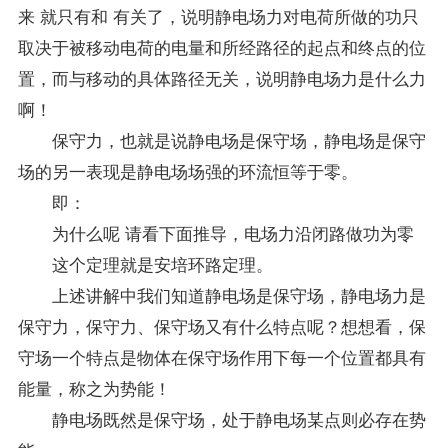
来 就只有和 有关了，说明静电场力对电荷所做的功只
取决于被移动电荷的电量和所经路径的起点和终点的位
置，而与移动的具体路径无关，说明静电场力是什么力
啊！
保守力，也就是说静电场是保守场，静电场是保守
场的另一表现是静电场场强的环流恒等于零。
即：
为什么呢 请看下面推导，电场力沿闭路做功为零
这个定理就是安培环路定理。
上述讲解中我们知道静电场是保守场，静电场力是
保守力，保守力、保守场又有什么特点呢？想想看，保
守场一个特点是物体在保守场作用下每一个位置都具有
能量，称之为势能！
静电场既然是保守场，处于静电场某点则必存在势