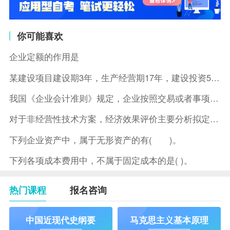
你可能喜欢
企业定额的作用是
某建设项目建设期3年，生产经营期17年，建设投资5500万元
我国《企业会计准则》规定，企业按照交易或者事项的经济特征确定
对于非经营性技术方案，经济效果评价主要分析拟定方案的( )。
下列企业资产中，属于无形资产的有( )。
下列各项成本费用中，不属于固定成本的是( )。
热门课程
报名咨询
中国近现代史纲要
马克思主义基本原理