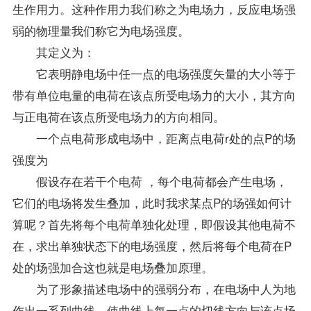
生作用力。这种作用力我们称之为电场力，反应电场强
弱的物理量我们称它为电场强度。
其定义为：
它表明静电场中任一点的电场强度矢量的大小等于
带有单位电量的电荷在该点所受电场力的大小，其方向
与正电荷在该点所受电场力的方向相同。
一个点电荷形成电场中，距离点电荷r处的点P的场
强度为
假设存在若干个电荷 ，每个电荷都会产生电场，
它们的电场将发生叠加，此时我求某点P的场强如何计
算呢？首先将每个电荷单独化处理，即假设其他电荷不
在，求出单独状态下的电场强度，然后将每个电荷在P
处的场强加合这也就是电场叠加原理。
为了形象描述电场中的强弱分布，在电场中人为地
作出一系列曲线，使曲线上每一点的切线方向与该点场