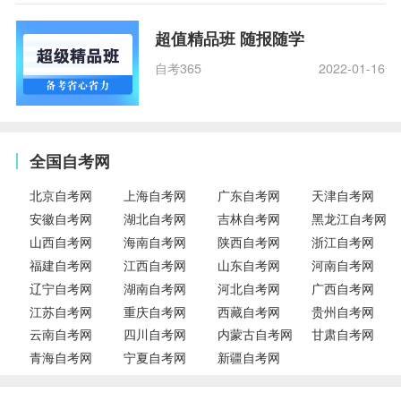
超值精品班 随报随学
自考365
2022-01-16
全国自考网
北京自考网
上海自考网
广东自考网
天津自考网
安徽自考网
湖北自考网
吉林自考网
黑龙江自考网
山西自考网
海南自考网
陕西自考网
浙江自考网
福建自考网
江西自考网
山东自考网
河南自考网
辽宁自考网
湖南自考网
河北自考网
广西自考网
江苏自考网
重庆自考网
西藏自考网
贵州自考网
云南自考网
四川自考网
内蒙古自考网
甘肃自考网
青海自考网
宁夏自考网
新疆自考网