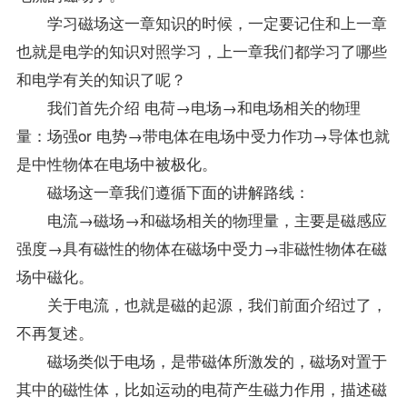
学习磁场这一章知识的时候，一定要记住和上一章
也就是电学的知识对照学习，上一章我们都学习了哪些
和电学有关的知识了呢？
我们首先介绍 电荷→电场→和电场相关的物理
量：场强or 电势→带电体在电场中受力作功→导体也就
是中性物体在电场中被极化。
磁场这一章我们遵循下面的讲解路线：
电流→磁场→和磁场相关的物理量，主要是磁感应
强度→具有磁性的物体在磁场中受力→非磁性物体在磁
场中磁化。
关于电流，也就是磁的起源，我们前面介绍过了，
不再复述。
磁场类似于电场，是带磁体所激发的，磁场对置于
其中的磁性体，比如运动的电荷产生磁力作用，描述磁