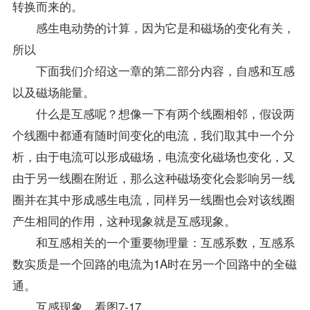
转换而来的。
感生电动势的计算，因为它是和磁场的变化有关，
所以
下面我们介绍这一章的第二部分内容，自感和互感
以及磁场能量。
什么是互感呢？想像一下有两个线圈相邻，假设两
个线圈中都通有随时间变化的电流，我们取其中一个分
析，由于电流可以形成磁场，电流变化磁场也变化，又
由于另一线圈在附近，那么这种磁场变化会影响另一线
圈并在其中形成感生电流，同样另一线圈也会对该线圈
产生相同的作用，这种现象就是互感现象。
和互感相关的一个重要物理量：互感系数，互感系
数实质是一个回路的电流为1A时在另一个回路中的全磁
通。
互感现象，看图7-17