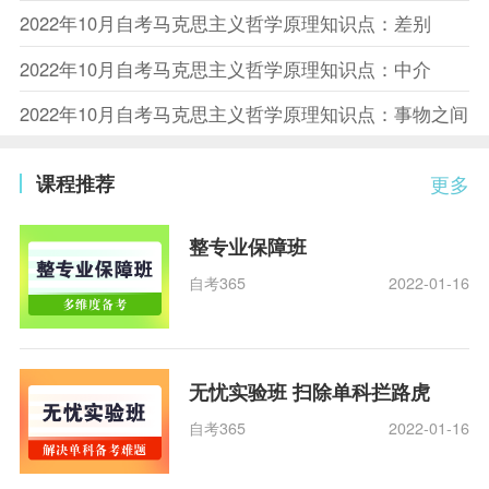
2022年10月自考马克思主义哲学原理知识点：差别
2022年10月自考马克思主义哲学原理知识点：中介
2022年10月自考马克思主义哲学原理知识点：事物之间
课程推荐
更多
整专业保障班
自考365
2022-01-16
无忧实验班 扫除单科拦路虎
自考365
2022-01-16