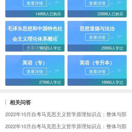
查看详情
查看详情
14888人已购买
23888人已购买
毛泽东思想和中国特色社
思想道德与法治
查看详情
会主义理论体系概论
查看详情
16523人学过
29956人学过
英语（专）
英语（专升本）
查看详情
查看详情
27896人学过
18866人学过
相关问答
2022年10月自考马克思主义哲学原理知识点：整体与部
2022年10月自考马克思主义哲学原理知识点：整体与部