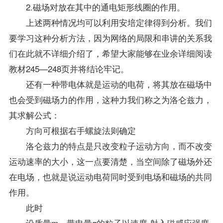
2.磁场对放在其中的通电矩形线圈的作用。
上述两种情况均可以利用安培定律得到分析。我们
要学习这种分析方法，因为网络的局限和串讲的关系我
们在此就不详细介绍了，希望大家能够在业余详细阅读
教材
245—248页并将结论牢记。
还有一种带电体就是运动的电荷，将其放在磁场中
也会受到磁场力的作用，这种力我们称之为洛仑兹力，
其求解公式：
方向可根据右手螺旋法则确定
洛仑兹力的特点是只改变粒子运动方向，而不改变
运动速率的大小，这一点要清楚，当空间除了磁场外还
在电场，也就是说运动电荷同时受到电场和磁场的共同
作用。
此时
设质量m，带电量q的粒子以速度 射入磁感应强度