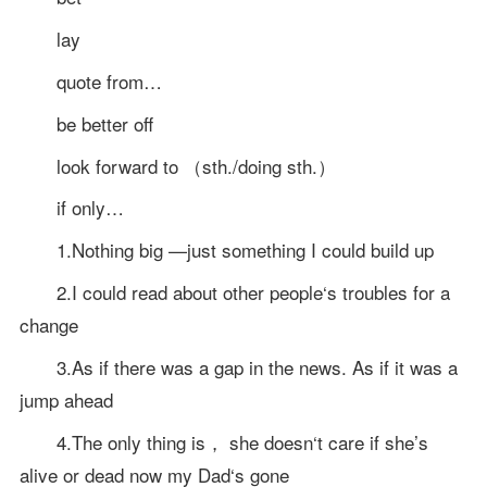
lay
quote from…
be better off
look forward to （sth./doing sth.）
if only…
1.Nothing big —just something I could build up
2.I could read about other people‘s troubles for a
change
3.As if there was a gap in the news. As if it was a
jump ahead
4.The only thing is， she doesn‘t care if she’s
alive or dead now my Dad‘s gone