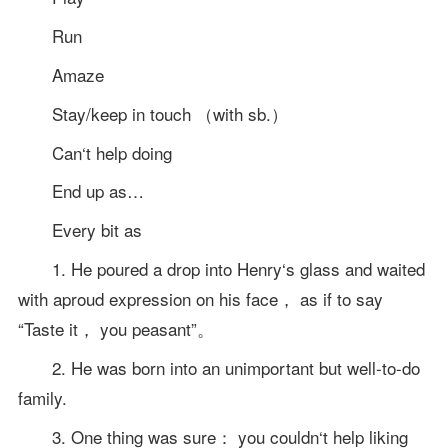
Run
Amaze
Stay/keep in touch （with sb.）
Can‘t help doing
End up as…
Every bit as
1. He poured a drop into Henry‘s glass and waited
with aproud expression on his face， as if to say
“Taste it， you peasant”。
2. He was born into an unimportant but well-to-do
family.
3. One thing was sure： you couldn‘t help liking