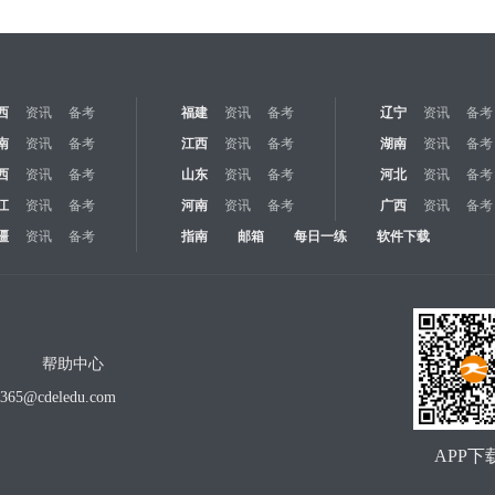
西
资讯
备考
福建
资讯
备考
辽宁
资讯
备考
南
资讯
备考
江西
资讯
备考
湖南
资讯
备考
西
资讯
备考
山东
资讯
备考
河北
资讯
备考
江
资讯
备考
河南
资讯
备考
广西
资讯
备考
疆
资讯
备考
指南
邮箱
每日一练
软件下载
帮助中心
o365@cdeledu.com
APP下