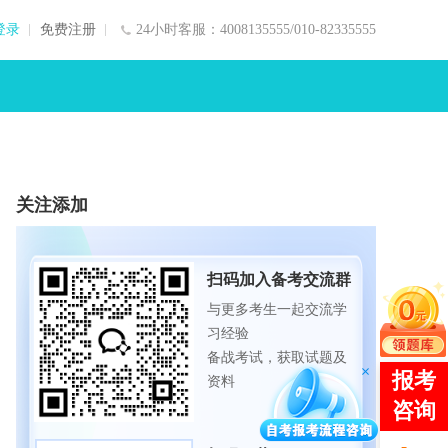
登录
免费注册
24小时客服：4008135555/010-82335555
关注添加
扫码加入备考交流群
与更多考生一起交流学
习经验
备战考试，获取试题及
资料