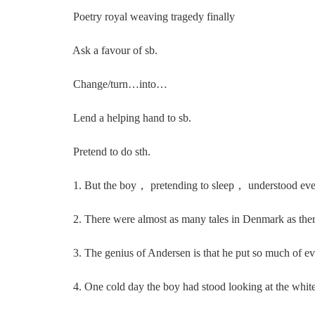
Poetry royal weaving tragedy finally
Ask a favour of sb.
Change/turn…into…
Lend a helping hand to sb.
Pretend to do sth.
1. But the boy， pretending to sleep， understood eve
2. There were almost as many tales in Denmark as there 
3. The genius of Andersen is that he put so much of everyd
4. One cold day the boy had stood looking at the white p