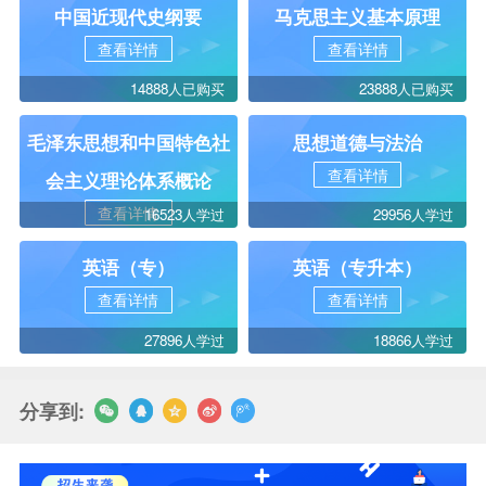
中国近现代史纲要
马克思主义基本原理
查看详情
查看详情
14888人已购买
23888人已购买
毛泽东思想和中国特色社
思想道德与法治
查看详情
会主义理论体系概论
查看详情
16523人学过
29956人学过
英语（专）
英语（专升本）
查看详情
查看详情
27896人学过
18866人学过
分享到: