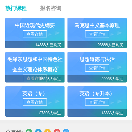
热门课程
报名咨询
中国近现代史纲要
马克思主义基本原理
查看详情
查看详情
14888人已购买
23888人已购买
毛泽东思想和中国特色社
思想道德与法治
查看详情
会主义理论体系概论
查看详情
16523人学过
29956人学过
英语（专）
英语（专升本）
查看详情
查看详情
27896人学过
18866人学过