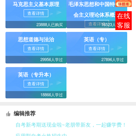
马克思主义基本原理
毛泽东思想和中国特色社
查看详情
会主义理论体系概论
在线
查看详情
23888人已购买
16523人学过
客服
思想道德与法治
英语（专）
查看详情
查看详情
29956人学过
27896人学过
英语（专升本）
查看详情
18866人学过
编辑推荐
自考新考期送现金啦~老朋带新友，一起赚学费！
应用型自考火热招生中