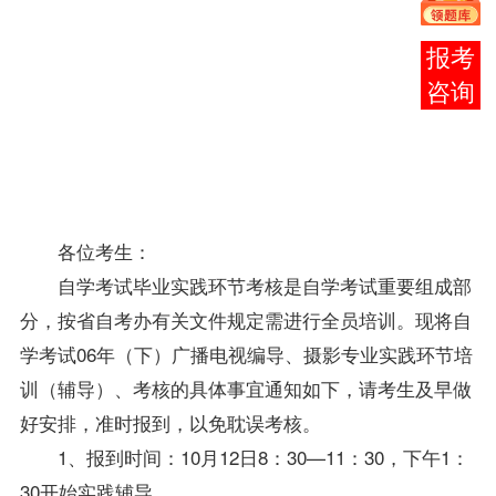
11：
30，
报考
下午
咨询
1：
30开
始实
践
辅
导
。
各位考生：
自学考试毕业实践环节考核是自学考试重要组成部
分，按省
自考办
有关文件规定需进行全员培训。现将自
学考试06年（下）广播电视编导、摄影专业实践环节培
训（辅导）、考核的具体事宜通知如下，请考生及早做
好安排，准时报到，以免耽误考核。
1、报到时间：10月12日8：30—11：30，下午1：
30开始实践辅导。