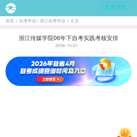
登录/注册
首页
>
自考毕业
>
浙江自考毕业
> 正文
浙江传媒学院06年下自考实践考核安排
2006-10-01
内
容提
要:
报到
时
间：
10月
12日
8：
30—