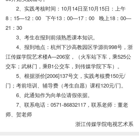
2、实践考核时间：10月14日至10月15日：上午
8：15—12：00 下午13：00—17：00 晚上18：00—
21：30
3、考生在报到前须熟悉课本知识。
4、报到地点：杭州下沙高教园区学源街998号，浙
江传媒学院艺术楼A—206室，（火车站下车，乘525公
交车；武林门，乘B1公交车，到传媒学院下车）。
5、根据浙价[2006]137号文，实践考核费150元/
门；考前培训、辅导费（考生自愿）
课程
120元/门。
6、此通知作为向单位请假依据。
7、联系电话：0571-86832117，联系
老师
：董老
师、贺老师
浙江传媒学院电视艺术系