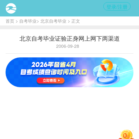
登录/注册
首页
>
自考毕业
>
北京自考毕业
> 正文
北京自考毕业证验正身网上网下两渠道
2006-09-28
内
容提
要:
通过
北京
教育
考试
院网
站查
询的