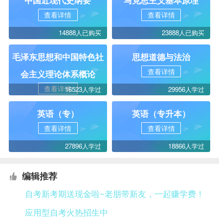
中国近现代史纲要
马克思主义基本原理
查看详情
查看详情
14888人已购买
23888人已购买
毛泽东思想和中国特色社
思想道德与法治
查看详情
会主义理论体系概论
查看详情
16523人学过
29956人学过
英语（专）
英语（专升本）
查看详情
查看详情
27896人学过
18866人学过
编辑推荐
自考新考期送现金啦~老朋带新友，一起赚学费！
应用型自考火热招生中