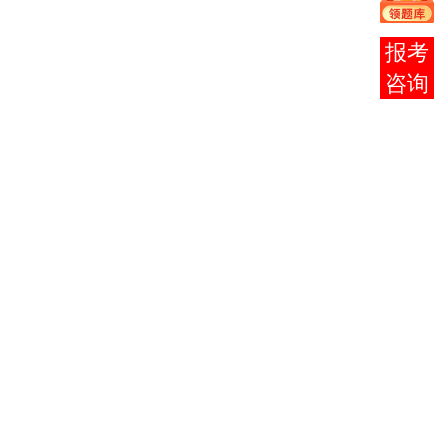
考
生，
在线
可按
客服
自己
的考
试类
别，
并选
定毕
业年
份，
输入
毕业
证书
登记
号码
或身