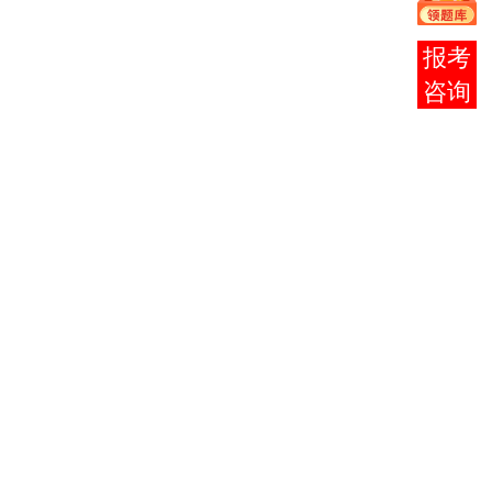
考中心
申领
在线
《
毕业
客服
生
登记
表》、
《毕业
生有关
情况一
览表》
等资
料，尚
未换发
新证的
毕业生
还应及
时填涂
有关