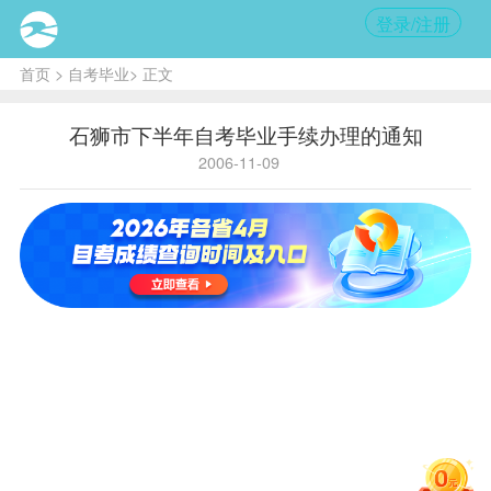
登录/注册
首页
>
自考毕业
> 正文
石狮市下半年自考毕业手续办理的通知
2006-11-09
核心
提示:
我市的
自考
毕
业生
应
于11
月15
日至
17日
到市招