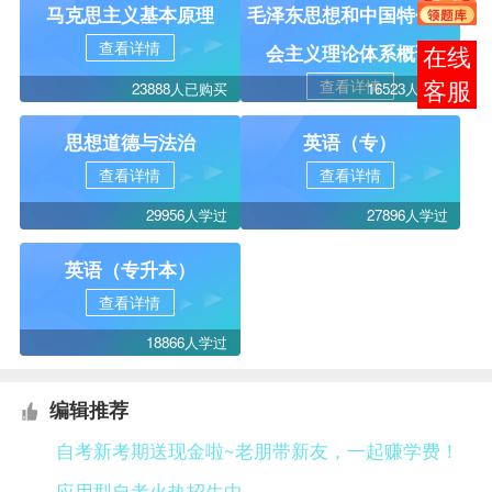
马克思主义基本原理
毛泽东思想和中国特色社
查看详情
会主义理论体系概论
在线
查看详情
23888人已购买
16523人学过
客服
思想道德与法治
英语（专）
查看详情
查看详情
29956人学过
27896人学过
英语（专升本）
查看详情
18866人学过
编辑推荐
自考新考期送现金啦~老朋带新友，一起赚学费！
应用型自考火热招生中