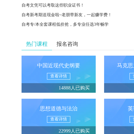
自考文凭可以考取这些职业证书！
自考新考期送现金啦~老朋带新友，一起赚学费！
自考专/本全套课程低价抢，多专业任选3年畅学
热门课程
报名咨询
中国近现代史纲要
马克思
查看详情
14888人已购买
思想道德与法治
英
查看详情
22999人已购买