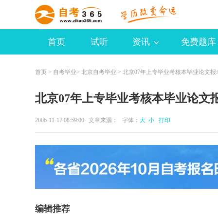
首页
试听
资讯
免费题库
首页
>
自考毕业
>
北京自考毕业
> 北京07年上专毕业考核本毕业论文报
北京07年上专毕业考核本毕业论文
2006-11-17 08:59:00 文章来源： 字体：
大
小
打印
编辑推荐