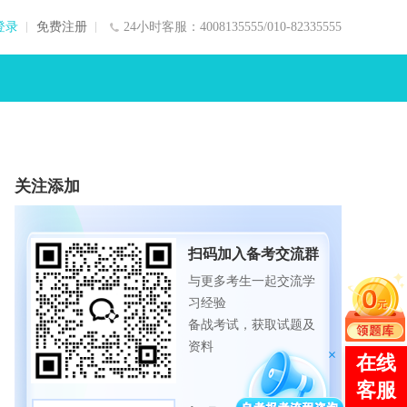
登录
免费注册
24小时客服：4008135555/010-82335555
关注添加
扫码加入备考交流群
与更多考生一起交流学
习经验
备战考试，获取试题及
资料