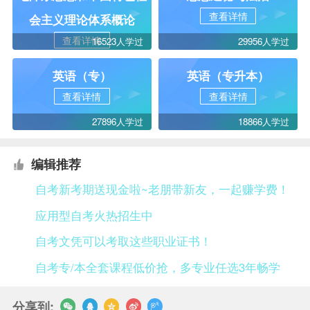
查看详情
会主义理论体系概论
查看详情
16523人学过
29956人学过
英语（专）
英语（专升本）
查看详情
查看详情
27896人学过
18866人学过
编辑推荐
自考新考期送现金啦~老朋带新友，一起赚学费！
应用型自考火热招生中
自考文凭可以考取这些职业证书！
自考专/本全套课程低价抢，多专业任选3年畅学
分享到: