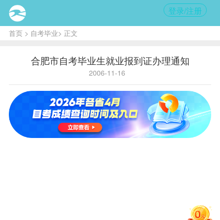
登录/注册
首页
>
自考毕业
> 正文
合肥市自考毕业生就业报到证办理通知
2006-11-16
核心
提示:
自
2006
年12
月起，
当次毕
业的考
生在领
取毕业