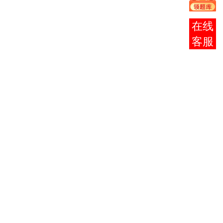
课
2
4
和‘三
个代
在线
表’重
客服
要思想
概论
大学语
3
4
文
科学·
4
技术·
5
社会
英语
选考
（一）
7
课,
5
美育基
4
任选
础
一门
计算机
选考
应用基
4
课,
6
础
4
任选