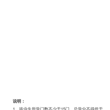
13
育科学
4
研究
中外文
学作品
文
14
8
导读
科
15
4
任
汉语基
组
选
础
一
高等数
组
理
14
学基础
8
科
15
数论初
4
组
步
毕业考
不计
核
学分
合
72-75学分
计
说明：
1、
毕业生
所学门数不少于15门，总学分不得低于