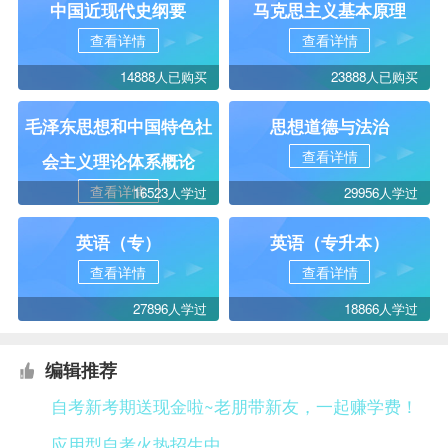
中国近现代史纲要
马克思主义基本原理
查看详情
查看详情
14888人已购买
23888人已购买
毛泽东思想和中国特色社
思想道德与法治
查看详情
会主义理论体系概论
查看详情
16523人学过
29956人学过
英语（专）
英语（专升本）
查看详情
查看详情
27896人学过
18866人学过
编辑推荐
自考新考期送现金啦~老朋带新友，一起赚学费！
应用型自考火热招生中