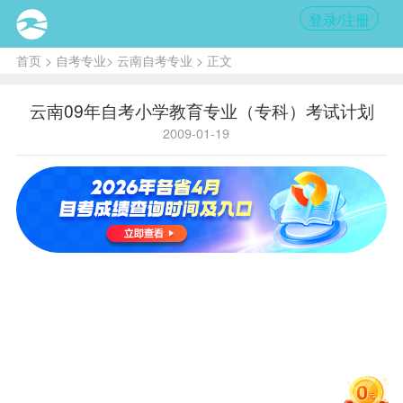
登录/注册
首页
>
自考专业
>
云南自考专业
> 正文
云南09年自考小学教育专业（专科）考试计划
2009-01-19
类
序
课程
名
学
备注
别
号
称
分
思想道
德修养
1
2
与法律
基础
毛泽东
思想、
公
邓小平
共
理论