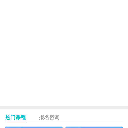
9760
2
制技术（实
践）
14
8065
毕业设计
不
考
15
7693
应用文写作
5
外
语
者
16
7694
中国简史
4
加
此
三
17
7695
信息技术
5
门
课
热门课程
报名咨询