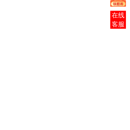
纲要
马克思主义基
2
3709
4
报考
本原理概论
咨询
3
0015
英语 （二）
14
工程应用数学
4
9744
7
基础
5
9745
机械原理
3
机械设计
9746
3
6
机械设计（实
9747
3
践）
几何量公差与
9748
检测
2
7
9749
几何量公差与
1
检测（实践）
机械制造技术
9750
基础
3
8
9751
机械制造技术
3