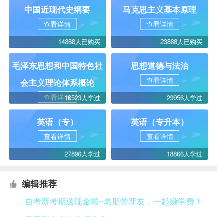
中国近现代史纲要
马克思主义基本原理
查看详情
查看详情
14888人已购买
23888人已购买
毛泽东思想和中国特色社
思想道德与法治
查看详情
会主义理论体系概论
查看详情
16523人学过
29956人学过
英语（专）
英语（专升本）
查看详情
查看详情
27896人学过
18866人学过
编辑推荐
自考新考期送现金啦~老朋带新友，一起赚学费！