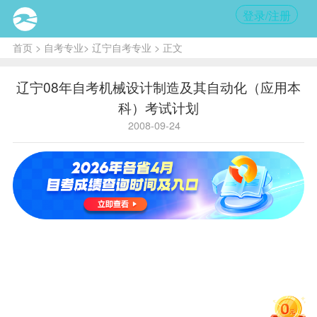
登录/注册
首页
>
自考专业
>
辽宁自考专业
> 正文
辽宁08年自考机械设计制造及其自动化（应用本
科）考试计划
2008-09-24
国
学
应
省内代
家
历
用
524
995203
码
代
层
本
码
次
科
主考学
沈阳工业大学
校
序
课程
学
备
课 程 名 称
号
号
分
注
中国近现代史
1
3708
2