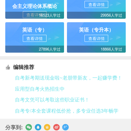
查看详情
会主义理论体系概论
查看详情
16523人学过
29956人学过
英语（专）
英语（专升本）
查看详情
查看详情
27896人学过
18866人学过
编辑推荐
自考新考期送现金啦~老朋带新友，一起赚学费！
应用型自考火热招生中
自考文凭可以考取这些职业证书！
自考专/本全套课程低价抢，多专业任选3年畅学
分享到: