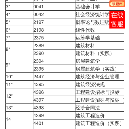
3*
0041
基础会计学
4*
0042
社会经济统计学原理
在线
5*
2197
概率论与数理统计（二
客服
6*
2198
线性代数
7*
2375
运筹学基础
2389
建筑材料
8*
2390
建筑材料（实践）
2394
房屋建筑学
9*
2395
房屋建筑学（实践）
10*
2447
建筑经济与企业管理
11*
4395
建筑经济法规
4396
工程建设招标与投标
12*
4397
工程建设招标与投标（
13*
4398
经济
合同法
4399
建筑工程造价
14
4401
建筑工程造价（实践）