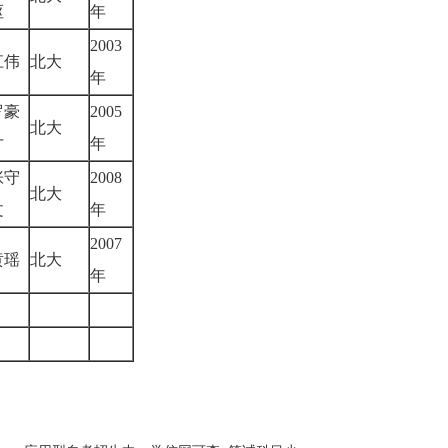
枢
年
2003
江伟
北大
年
罗豪
2005
北大
才
年
张守
2008
北大
文
年
2007
黄瑶
北大
年