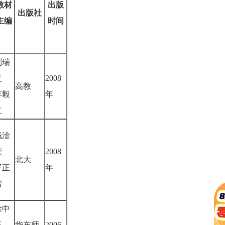
教材
出版
出版社
主编
时间
刘瑞
复
2008
高教
李毅
年
红
钱淦
荣
2008
北大
罗正
年
楷
徐中
玉
华东师
2006