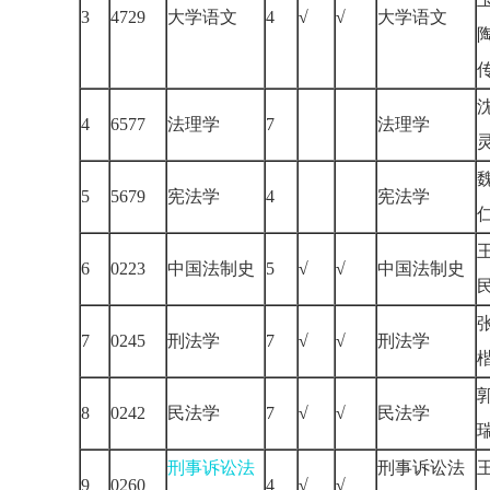
3
4729
大学语文
4
√
√
大学语文
4
6577
法理学
7
法理学
5
5679
宪法学
4
宪法学
6
0223
中国法制史
5
√
√
中国法制史
7
0245
刑法学
7
√
√
刑法学
8
0242
民法学
7
√
√
民法学
刑事诉讼法
刑事诉讼法
9
0260
4
√
√