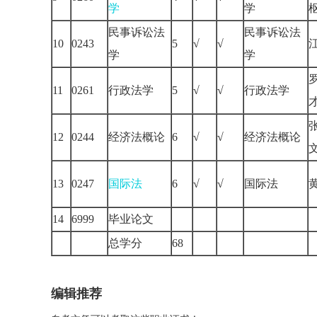
学
学
民事诉讼法
民事诉讼法
10
0243
5
√
√
学
学
11
0261
行政法学
5
√
√
行政法学
12
0244
经济法概论
6
√
√
经济法概论
13
0247
国际法
6
√
√
国际法
14
6999
毕业论文
总学分
68
编辑推荐