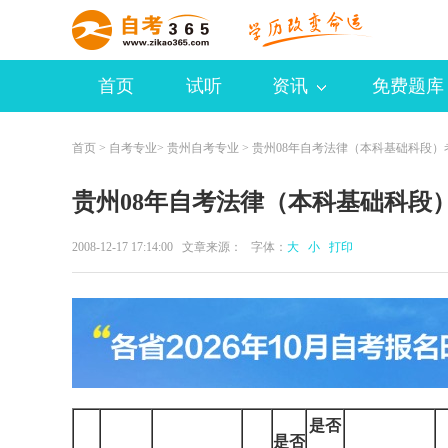
首页
试听
资讯
免费题库
首页
>
自考专业
>
贵州自考专业
> 贵州08年自考法律（本科基础科段）
贵州08年自考法律（本科基础科段
2008-12-17 17:14:00 文章来源： 字体：
大
小
打印
是否
是否