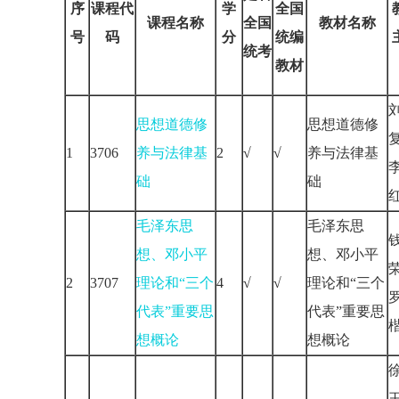
序
课程代
学
全国
课程名称
全国
教材名称
号
码
分
统编
统考
教材
思想道德修
思想道德修
1
3706
养与法律基
2
√
√
养与法律基
础
础
毛泽东思
毛泽东思
想、邓小平
想、邓小平
2
3707
理论和“三个
4
√
√
理论和“三个
代表”重要思
代表”重要思
想概论
想概论