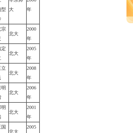
陶型
大
年
传
沈宗
2000
北大
灵
年
魏定
2005
北大
仁
年
王立
2008
北大
民
年
张明
2006
北大
楷
年
郭明
2001
北大
瑞
年
王国
2005
北大