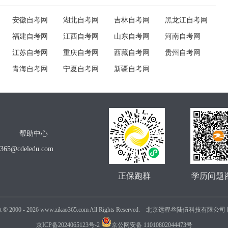
安徽自考网
湖北自考网
吉林自考网
黑龙江自考网
福建自考网
江西自考网
山东自考网
河南自考网
江苏自考网
重庆自考网
西藏自考网
贵州自考网
青海自考网
宁夏自考网
新疆自考网
帮助中心
o365@cdeledu.com
正保跑群
学历问题
t
©
2000 -
2026
www.zikao365.com All Rights Reserved. 北京远程叁陆伍科技有限
京ICP备2024065123号-2
京公网安备 11010802044473号