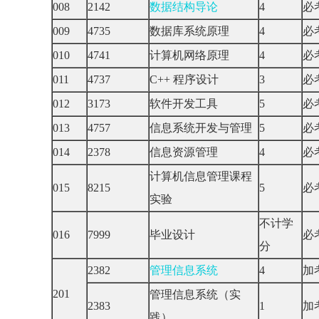
008
2142
数据结构导论
4
必
009
4735
数据库系统原理
4
必
010
4741
计算机网络原理
4
必
011
4737
C++ 程序设计
3
必
012
3173
软件开发工具
5
必
013
4757
信息系统开发与管理
5
必
014
2378
信息资源管理
4
必
计算机信息管理课程
015
8215
5
必
实验
不计学
016
7999
毕业设计
必
分
2382
管理信息系统
4
加
201
管理信息系统（实
2383
1
加
践）