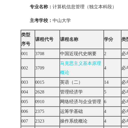
专业名称：
计算机信息管理（独立本科段）
主考学校：
中山大学
类型
课程代号
课程名称
学分
类
序号
001
3708
中国近现代史纲要
2
必
马克思主义基本原理
002
3709
4
必
概论
003
0015
英语（二）
14
必
004
2628
管理经济学
5
必
005
0910
网络经济与企业管理
6
必
006
2375
运筹学基础
4
必
007
2323
操作系统概论
4
必