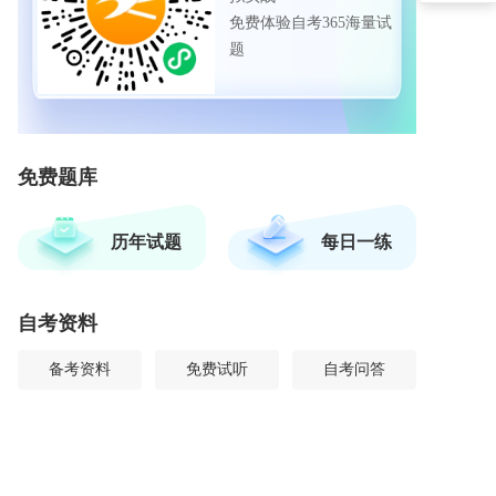
免费体验自考365海量试
题
免费题库
历年试题
每日一练
自考资料
备考资料
免费试听
自考问答