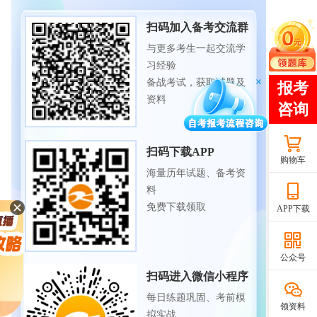
扫码加入备考交流群
与更多考生一起交流学
习经验
备战考试，获取试题及
资料
扫码下载APP
购物车
海量历年试题、备考资
料
免费下载领取
APP下载
公众号
扫码进入微信小程序
每日练题巩固、考前模
领资料
拟实战