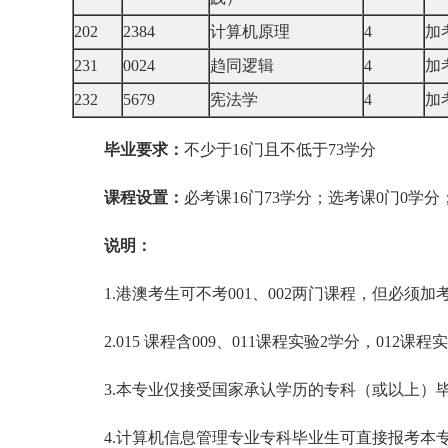
202
2384
计算机原理
4
加
231
0024
趋同逻辑
4
加
232
5679
宪法学
4
加
毕业要求：
不少于16门且不低于73学分
课程设置：
必考课16门73学分；选考课0门0学分
说明：
1.港澳考生可不考001、002两门课程，但必须加考2
2.015 课程含009、011课程实验2学分，012课程
3.本专业仅接受国家承认学历的专科（或以上）
4.计算机信息管理专业专科毕业生可直接报考本专