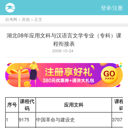
登录/注册
自考网
>
其他
> 正文
湖北08年应用文科与汉语言文学专业（专科）课
程衔接表
2008-10-24
课程代
课程
序号
应用文科
码
码
1
9175
中国革命与建设史
3707