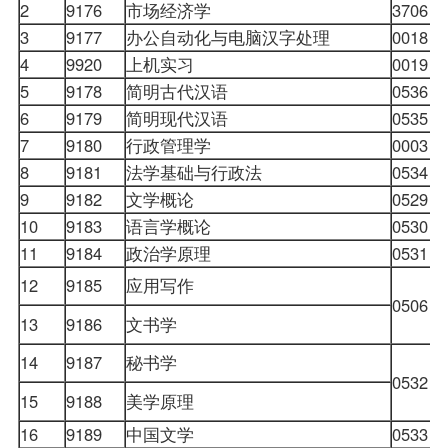
2
9176
市场经济学
3706
3
9177
办公自动化与电脑汉字处理
0018
4
9920
上机实习
0019
5
9178
简明古代汉语
0536
6
9179
简明现代汉语
0535
7
9180
行政管理学
0003
8
9181
法学基础与行政法
0534
9
9182
文学概论
0529
10
9183
语言学概论
0530
11
9184
政治学原理
0531
12
9185
应用写作
0506
13
9186
文书学
14
9187
秘书学
0532
15
9188
美学原理
16
9189
中国文学
0533