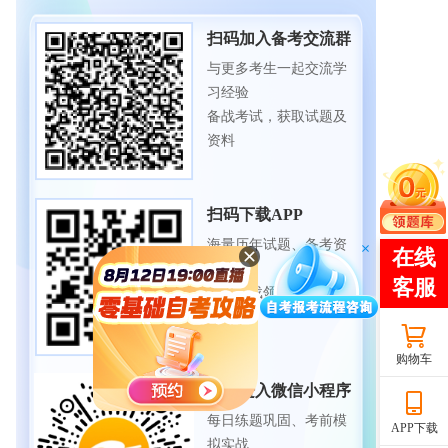
扫码加入备考交流群
与更多考生一起交流学
习经验
备战考试，获取试题及
资料
扫码下载APP
海量历年试题、备考资
料
免费下载领取
购物车
扫码进入微信小程序
每日练题巩固、考前模
APP下载
拟实战