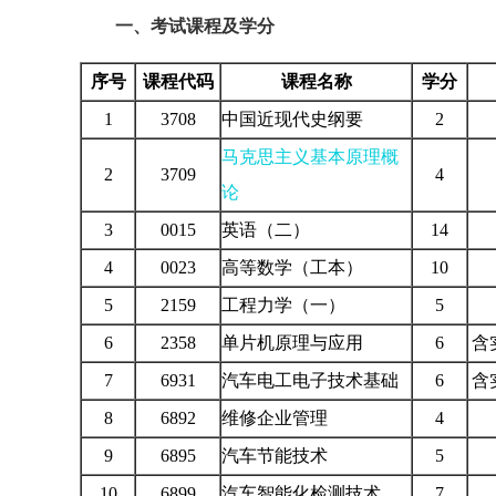
一、考试课程及学分
序号
课程代码
课程名称
学分
1
3708
中国近现代史纲要
2
马克思主义基本原理概
2
3709
4
论
3
0015
英语（二）
14
4
0023
高等数学（工本）
10
5
2159
工程力学（一）
5
6
2358
单片机原理与应用
6
含
7
6931
汽车电工电子技术基础
6
含
8
6892
维修企业管理
4
9
6895
汽车节能技术
5
10
6899
汽车智能化检测技术
7