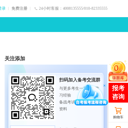
登录
免费注册
24小时客服：4008135555/010-82335555
关注添加
扫码加入备考交流群
与更多考生一起交流学
习经验
备战考试，获取试题及
资料
购物车