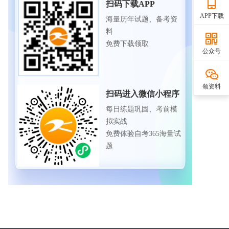
扫码下载APP
APP下载
海量历年试题、备考资
料
免费下载领取
公众号
领资料
扫码进入微信小程序
每日练题巩固、考前模
拟实战
免费体验自考365海量试
题