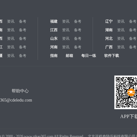
西
资讯
备考
福建
资讯
备考
辽宁
资讯
备考
南
资讯
备考
江西
资讯
备考
湖南
资讯
备考
西
资讯
备考
山东
资讯
备考
河北
资讯
备考
江
资讯
备考
河南
资讯
备考
广西
资讯
备考
疆
资讯
备考
指南
邮箱
每日一练
软件下载
帮助中心
o365@cdeledu.com
APP下
t
©
2000 -
2026
www.zikao365.com All Rights Reserved. 北京远程叁陆伍科技有限