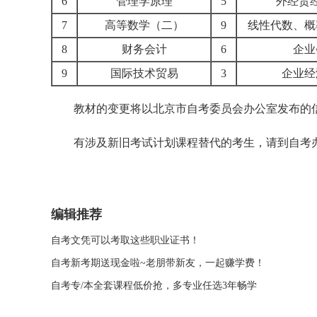
6
管理学原理
5
外经贸
7
高等数学（二）
9
线性代数、概
8
财务会计
6
企业
9
国际技术贸易
3
企业经
教材的变更将以北京市自考委员会办公室发布的
有涉及新旧考试计划课程替代的考生，请到自考办查阅
编辑推荐
自考文凭可以考取这些职业证书！
自考新考期送现金啦~老朋带新友，一起赚学费！
自考专/本全套课程低价抢，多专业任选3年畅学