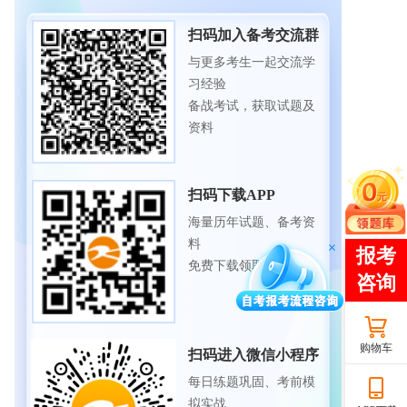
扫码加入备考交流群
与更多考生一起交流学
习经验
备战考试，获取试题及
资料
扫码下载APP
海量历年试题、备考资
料
免费下载领取
购物车
扫码进入微信小程序
每日练题巩固、考前模
拟实战