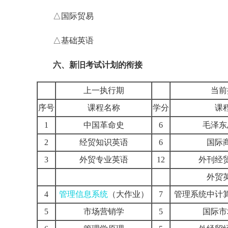
△国际贸易
△基础英语
六、新旧考试计划的衔接
上一执行期
当前
序号
课程名称
学分
课
1
中国革命史
6
毛泽东
2
经贸知识英语
6
国际
3
外贸专业英语
12
外刊经
外贸
4
管理信息系统
（大作业）
7
管理系统中计
5
市场营销学
5
国际市