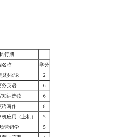
执行期
程名称
学分
思想概论
2
商务英语
6
贸知识选读
6
英语写作
8
算机应用（上机）
5
场营销学
5