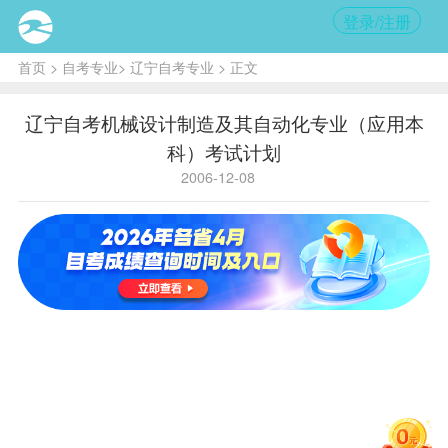
登录/注册
首页
>
自考专业
>
辽宁自考专业
> 正文
辽宁自考机械设计制造及其自动化专业（应用本
科）考试计划
2006-12-08
国
学
应
家
历
用
省内代码
524
代
995203
层
本
码
次
科
主考学校
沈阳工业大学
序
学
备
课程
号
课
程
名
称
号
分
注