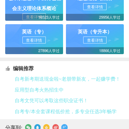
查看详情
会主义理论体系概论
查看详情
16523人学过
29956人学过
英语（专）
英语（专升本）
查看详情
查看详情
27896人学过
18866人学过
编辑推荐
自考新考期送现金啦~老朋带新友，一起赚学费！
应用型自考火热招生中
自考文凭可以考取这些职业证书！
自考专/本全套课程低价抢，多专业任选3年畅学
分享到: