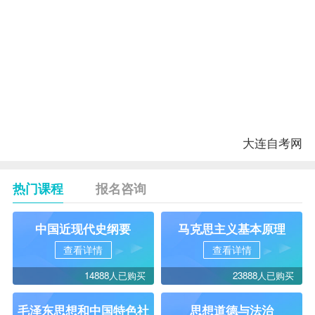
者
16
7694
4
中国简史
加
此
三
门
17
7695
5
信息技术
课
大连自考网
热门课程
报名咨询
中国近现代史纲要
马克思主义基本原理
查看详情
查看详情
14888人已购买
23888人已购买
毛泽东思想和中国特色社
思想道德与法治