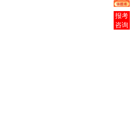
1
0004
毛泽东思想概
2
在线
论
客服
马克思主义政
2
0005
3
治经济学原理
3
0015
英语 （ 二 ）
14
4
9744
工程应用数学
7
基础
5
9745
3
机械原理
机械设计
3
6
9746
机械设计（实
3
9747
践）
几何量公差与
9748
检测
2
7