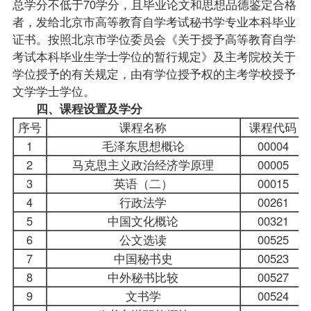
总学分不低于70学分，且毕业论文和思想品德鉴定合格
者，发给北京市高等教育自学考试秘书学专业本科毕业
证书。按照北京市
学位
委员会《关于授予高等教育自学
考试本科
毕业生
学士学位的暂行规定》及主考院校关于
学位授予的有关规定，由有学位授予权的主考学校授予
文学学士学位。
四、课程设置及学分
序号
课程名称
课程代码
1
毛泽东思想概论
00004
2
马克思主义政治经济学原理
00005
3
英语（二）
00015
4
行政法学
00261
5
中国文化概论
00321
6
公文选读
00525
7
中国秘书史
00523
8
中外秘书比较
00527
9
文书学
00524