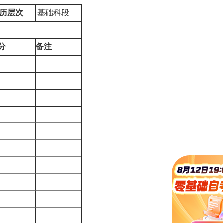
历层次
基础科段
分
备注
3
3
2
7
4
7
7
7
7
3