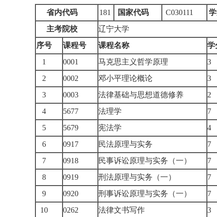
省内代码
181
国家代码
C030111
学
主考院校
辽宁大学
序号
课程号
课程名称
学
1
0001
马克思主义哲学原理
2
0002
邓小平理论概论
3
0003
法律基础与思想道德修养
4
5677
法理学
5
5679
宪法学
6
0917
民法原理与实务
7
0918
民事诉讼原理与实务（一）
8
0919
刑法原理与实务（一）
9
0920
刑事诉讼原理与实务（一）
10
0262
法律文书写作