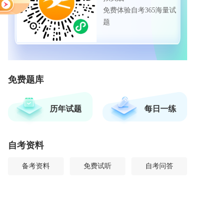
免费体验自考365海量试
题
免费题库
历年试题
每日一练
自考资料
备考资料
免费试听
自考问答