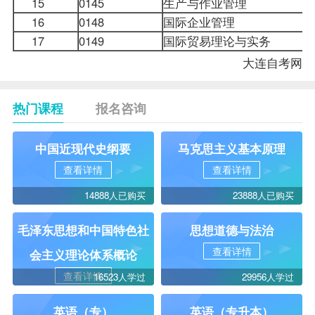
15
0145
生产与作业管理
16
0148
国际企业管理
17
0149
国际贸易理论与实务
大连自考网
热门课程
报名咨询
中国近现代史纲要
马克思主义基本原理
查看详情
查看详情
14888人已购买
23888人已购买
毛泽东思想和中国特色社
思想道德与法治
查看详情
会主义理论体系概论
查看详情
16523人学过
29956人学过
英语（专）
英语（专升本）