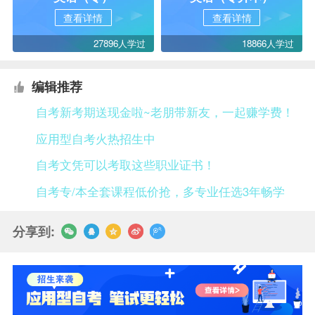
查看详情
查看详情
27896人学过
18866人学过
编辑推荐
自考新考期送现金啦~老朋带新友，一起赚学费！
应用型自考火热招生中
自考文凭可以考取这些职业证书！
自考专/本全套课程低价抢，多专业任选3年畅学
分享到: