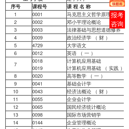
序号
课程
号
课
程
名
称
1
0001
马克思主义哲学原理
在线
2
0002
邓小平理论概论
客服
3
0003
法律基础与思想道德修养
4
0009
政治经济学 （ 财 ）
5
4729
大学语文
6
0012
英语 （ 一 ）
0018
计算机应用基础
7
0019
计算机应用基础 （ 实践 
8
0020
高等数学 （ 一 ）
9
0041
基础会计学
10
0043
经济法概论
（ 财 ）
11
0055
企业会计学
12
0065
国民经济统计概论
13
0098
国际市场营销学
14
0144
企业管理概论