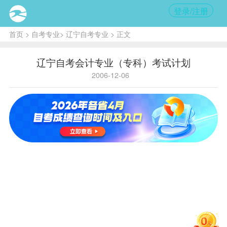
登录/注册
首页
>
自考专业
>
辽宁自考专业
> 正文
辽宁自考会计专业（专科）考试计划
2006-12-06
国
学
家
历
专
省内代
050
A020203
代
层
科
码
码
次
主考院
东北财经大学
校
序
课程
学
备
号
号
课程名称
分
注