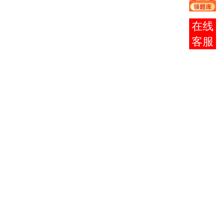
1
0001
马克思主义哲
3
学原理
在线
2
0002
邓小平理论概
3
客服
论
3
0003
法律基础与思
2
想道德修养
4
0009
政治经济学
6
（财）
5
4729
4
大学语文
计算机应用基
0018
2
6
础
0019
2
计算机应用基
础（实践）
7
0020
高等数学
6
（一）
8
0041
5
基础会计学