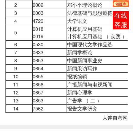
2
0002
邓小平理论概论
3
0003
法律基础与思想道德修养
报考
4
4729
大学语文
咨询
0018
计算机应用基础
5
0019
计算机应用基础 （ 实践 
6
0530
中国现代文学作品选
7
0633
新闻学概论
8
0653
中国新闻事业史
9
0654
新闻采访写作
10
0655
报纸编辑
11
0656
广播新闻与电视新闻
12
0657
新闻心理学
13
0853
广告学 （ 二 ）
14
7562
报告文学研究
大连自考网