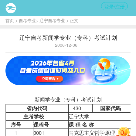
登录/注册
首页
>
自考专业
>
辽宁自考专业
> 正文
辽宁自考新闻学专业（专科）考试计划
2006-12-06
新闻学专业（专科）
考试计划
省内代码
430
国家代码
主考学校
辽宁大学
序号
课程
号
课
程
名
称
1
0001
马克思主义哲学原理