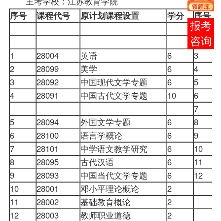
主考学校：江苏教育学院
序号
课程代号
原计划课程设置
学分
序号
报考
1
咨询
2
1
28004
英语
6
3
2
28099
美学
6
4
3
28092
中国现代文学专题
6
5
4
28091
中国古代文学专题
10
6
7
5
28094
外国文学专题
6
8
6
28100
语言学概论
6
9
7
28101
中学语文教学研究
6
10
8
28095
古代汉语
6
11
9
28093
中国当代文学专题
6
12
10
28001
邓小平理论概论
2
11
28002
基础教育概论
2
12
28003
教师职业道德
2