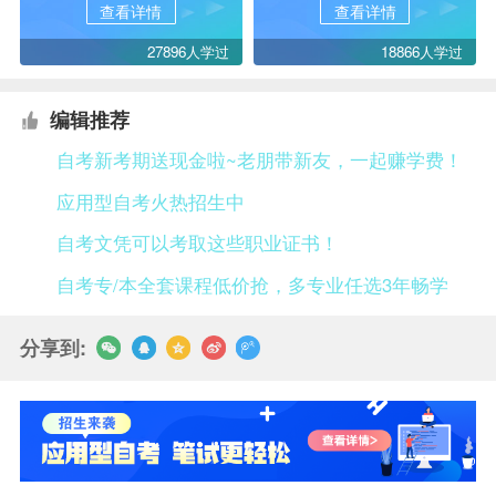
查看详情
查看详情
27896人学过
18866人学过
编辑推荐
自考新考期送现金啦~老朋带新友，一起赚学费！
应用型自考火热招生中
自考文凭可以考取这些职业证书！
自考专/本全套课程低价抢，多专业任选3年畅学
分享到: