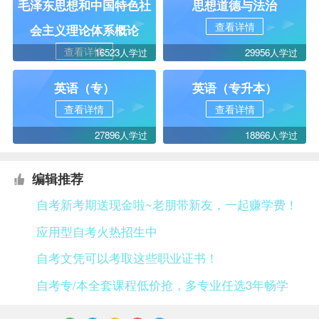
毛泽东思想和中国特色社
思想道德与法治
查看详情
会主义理论体系概论
查看详情
16523人学过
29956人学过
英语（专）
英语（专升本）
查看详情
查看详情
27896人学过
18866人学过
编辑推荐
自考新考期送现金啦~老朋带新友，一起赚学费！
应用型自考火热招生中
自考文凭可以考取这些职业证书！
自考专/本全套课程低价抢，多专业任选3年畅学