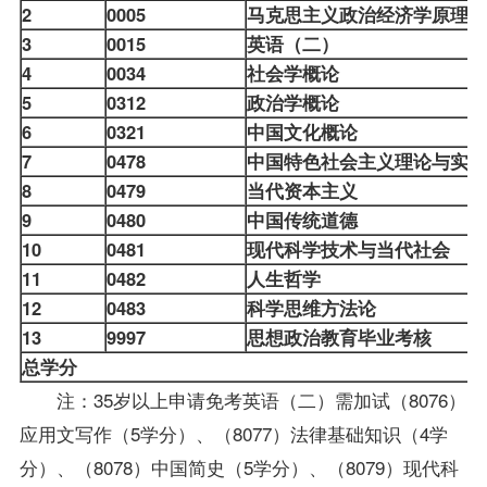
2
0005
马克思主义政治经济学原理
3
0015
英语（二）
4
0034
社会学概论
5
0312
政治学概论
6
0321
中国文化概论
7
0478
中国特色社会主义理论与实
8
0479
当代资本主义
9
0480
中国传统道德
10
0481
现代科学技术与当代社会
11
0482
人生哲学
12
0483
科学思维方法论
13
9997
思想政治教育毕业考核
总学分
注：35岁以上申请
免考
英语（二）需加试（8076）
应用文写作
（5学分）、（8077）法律基础知识（4学
分）、（8078）中国简史（5学分）、（8079）现代科