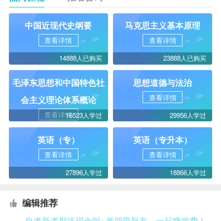
中国近现代史纲要
马克思主义基本原理
查看详情
查看详情
14888人已购买
23888人已购买
毛泽东思想和中国特色社
思想道德与法治
查看详情
会主义理论体系概论
查看详情
16523人学过
29956人学过
英语（专）
英语（专升本）
查看详情
查看详情
27896人学过
18866人学过
编辑推荐
自考新考期送现金啦~老朋带新友，一起赚学费！