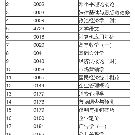
2
0002
邓小平理论概论
3
0003
法律基础与思想道德修
4
0009
政治经济学（财）
5
4729
大学语文
6
0018
计算机应用基础
7
0020
高等数学（一）
8
0041
基础会计学
9
0043
经济法概论
（财）
10
0058
市场营销学
11
0065
国民经济统计概论
12
0144
企业管理概论
13
0177
消费心理学
14
0178
市场调查与预测
15
0179
谈判与推销技巧
16
0180
企业定价
17
0181
广告学（一）
18
0182
公共关系学