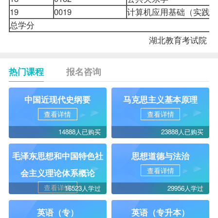
19
0019
计算机应用基础（实践
总学分
湖北教育考试院
热门课程
报名咨询
中国近现代史纲要
马克思主义基本原理
查看详情
查看详情
14888人已购买
23888人已购买
毛泽东思想和中国特色社
思想道德与法治
查看详情
会主义理论体系概论
查看详情
16523人学过
29956人学过
英语（专）
英语（专升本）