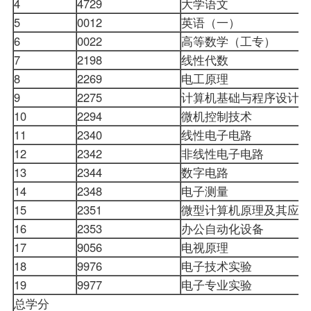
4
4729
大学语文
5
0012
英语（一）
6
0022
高等数学（工专）
7
2198
线性代数
8
2269
电工原理
9
2275
计算机基础与程序设计
10
2294
微机控制技术
11
2340
线性电子电路
12
2342
非线性电子电路
13
2344
数字电路
14
2348
电子测量
15
2351
微型计算机原理及其应
16
2353
办公自动化设备
17
9056
电视原理
18
9976
电子技术实验
19
9977
电子专业实验
总学分