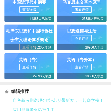
中国近现代史纲要
马克思主义基本原理
查看详情
查看详情
14888人已购买
23888人已购买
毛泽东思想和中国特色社
思想道德与法治
查看详情
会主义理论体系概论
查看详情
16523人学过
29956人学过
英语（专）
英语（专升本）
查看详情
查看详情
27896人学过
18866人学过
编辑推荐
自考新考期送现金啦~老朋带新友，一起赚学费！
应用型自考火热招生中