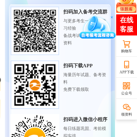
扫码加入备考交流群
与更多考生一起交流学
习经验
备战考试，获取试题及
资料
购物车
扫码下载APP
APP下载
海量历年试题、备考资
料
免费下载领取
公众号
领资料
扫码进入微信小程序
每日练题巩固、考前模
拟实战