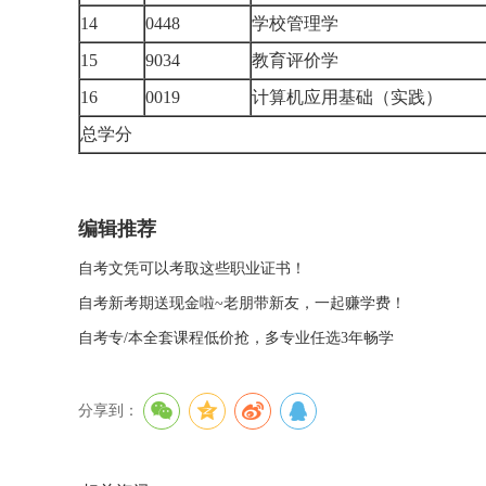
14
0448
学校管理学
15
9034
教育评价学
16
0019
计算机应用基础（实践）
总学分
编辑推荐
自考文凭可以考取这些职业证书！
自考新考期送现金啦~老朋带新友，一起赚学费！
自考专/本全套课程低价抢，多专业任选3年畅学
分享到：