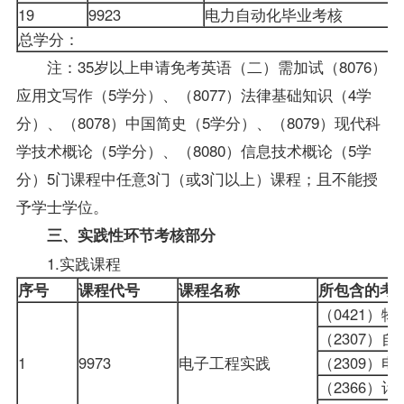
19
9923
电力自动化毕业考核
总学分：
注：35岁以上申请
免考
英语（二）需加试（8076）
应用文写作
（5学分）、（8077）法律基础知识（4学
分）、（8078）中国简史（5学分）、（8079）现代科
学技术概论（5学分）、（8080）信息技术概论（5学
分）5门课程中任意3门（或3门以上）课程；且不能授
予学士学位。
三、实践性环节考核部分
1.实践课程
序号
课程代号
课程名称
所包含的考
（0421）
（2307
1
9973
电子工程实践
（2309
（2366