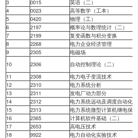
3
0015
英语（二）
4
0023
高等数学（工本）
5
0420
物理（工）
6
2197
概率论与数理统计（二）
7
2199
复变函数与积分变换
8
2268
电力企业经济管理
9
2305
电磁场
10
2306
自动控制理论（二）
11
2308
电力电子变流技术
12
2310
电力系统分析
13
2311
发电厂动力部分
14
2312
电力系统远动及调度自动化
15
2313
电力系统微型计算机继电保
16
2365
计算机软件基础（二）
17
2653
高电压技术
18
9922
电力自动化实验技术