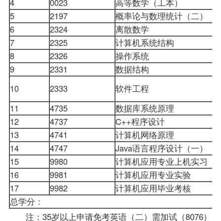
4
0023
高等数学（工本）
5
2197
概率论与数理统计（二）
6
2324
离散数学
7
2325
计算机系统结构
8
2326
操作系统
9
2331
数据结构
10
2333
软件工程
11
4735
数据库系统原理
12
4737
C++程序设计
13
4741
计算机网络原理
14
4747
Java语言程序设计（一）
15
9980
计算机应用专业上机实习
16
9981
计算机应用专业实验
17
9982
计算机应用毕业考核
总学分：
注：35岁以上申请免考英语（二）需加试（8076）