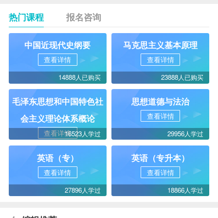
热门课程
报名咨询
中国近现代史纲要
马克思主义基本原理
查看详情
查看详情
14888人已购买
23888人已购买
毛泽东思想和中国特色社
思想道德与法治
查看详情
会主义理论体系概论
查看详情
16523人学过
29956人学过
英语（专）
英语（专升本）
查看详情
查看详情
27896人学过
18866人学过