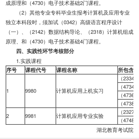
成原理
和（4730）电子技术基础2门课程。
（2）其他专业专科毕业生报考计算机及应用专业
独立本科段时，须加试（0342）
高级语言程序设计
（一）
、（2142）
数据结构导论
、（2318）计算机组成
原理、和（4730）电子技术基础4门课程。
四、实践性环节考核部分
1.实践课程
序号
课程代号
课程名称
所包含的
（233
（473
1
9980
计算机应用上机实习
（473
（473
（232
2
9981
计算机应用专业实验
（474
湖北教育考试院