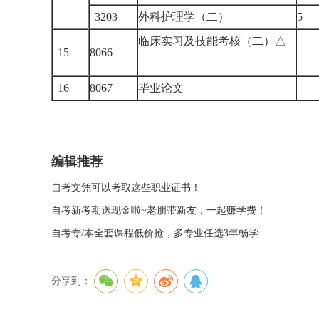
3203
外科护理学（二）
5
临床实习及技能考核（二）△
15
8066
16
8067
毕业论文
编辑推荐
自考文凭可以考取这些职业证书！
自考新考期送现金啦~老朋带新友，一起赚学费！
自考专/本全套课程低价抢，多专业任选3年畅学
分享到：