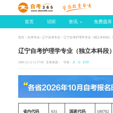
首页
试听
资讯
免费题库
首页
>
自考专业
>
辽宁自考专业
> 辽宁自考护理学专业（独立本科段）
辽宁自考护理学专业（独立本科段
2006-12-12 11:37:00 文章来源： 字体：
大
小
打印
省内代码
631
国家代码
100702