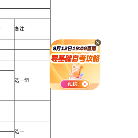
分
备注
4
选一组
选一