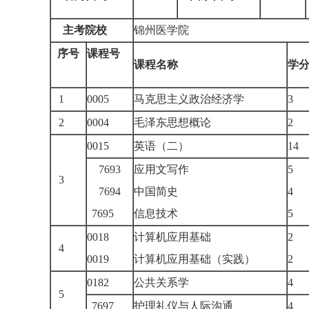
主考院校
锦州医学院
序号
课程号
课程名称
学
1
0005
马克思主义政治经济学
3
2
0004
毛泽东思想概论
2
0015
英语（二）
1
7693
应用文写作
5
3
7694
中国简史
4
7695
信息技术
5
0018
计算机应用基础
2
4
0019
计算机应用基础（实践）
2
0182
公共关系学
4
5
7697
护理礼仪与人际沟通
4