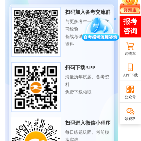
扫码加入备考交流群
与更多考生一起交流学
习经验
备战考试，获取试题及
资料
购物车
扫码下载APP
APP下载
海量历年试题、备考资
料
免费下载领取
公众号
领资料
扫码进入微信小程序
每日练题巩固、考前模
拟实战