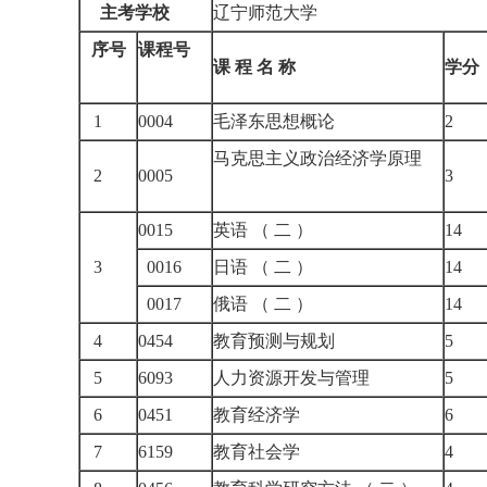
主考学校
辽宁师范大学
序号
课程号
课
程
名
称
学分
1
0004
毛泽东思想概论
2
马克思主义政治经济学原理
2
0005
3
0015
英语 （ 二 ）
14
3
0016
日语 （ 二 ）
14
0017
俄语 （ 二 ）
14
4
0454
教育预测与规划
5
5
6093
人力资源开发与管理
5
6
0451
教育经济学
6
7
6159
教育社会学
4