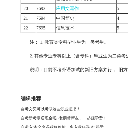
20
7693
应用文写作
5
21
7694
中国简史
4
22
7695
信息技术
5
注： 1. 教育类专科毕业生为一类考生。
2. 其他专业专科以上（含专科）毕业生为二类考
说明：目前不考外语加试的新旧方案并行，“旧方案
编辑推荐
自考文凭可以考取这些职业证书！
自考新考期送现金啦~老朋带新友，一起赚学费！
自考专/本全套课程低价抢，多专业任选3年畅学