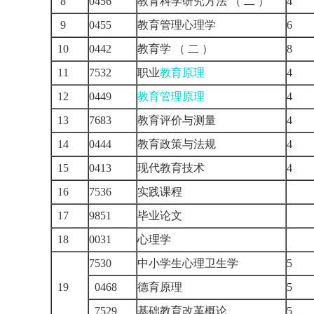
8
0456
教育科学研究方法 （ 二 ）
4
9
0455
教育管理心理学
6
10
0442
教育学 （ 二 ）
8
11
7532
职业
教育原理
4
12
0449
教育管理原理
4
13
7683
教育评价与测量
4
14
0444
教育政策与法规
4
15
0413
现代教育技术
4
16
7536
实践课程
17
9851
毕业论文
18
0031
心理学
7530
中小学生心理卫生学
5
19
0468
德育原理
5
7529
基础教育改革概论
5