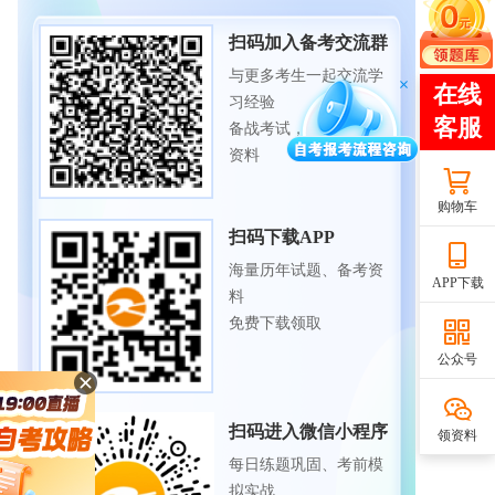
扫码加入备考交流群
与更多考生一起交流学
习经验
备战考试，获取试题及
资料
购物车
扫码下载APP
海量历年试题、备考资
APP下载
料
免费下载领取
公众号
扫码进入微信小程序
领资料
每日练题巩固、考前模
拟实战