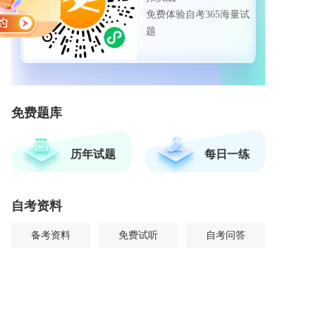
免费体验自考365海量试
题
免费题库
历年试题
每日一练
自考资料
备考资料
免费试听
自考问答