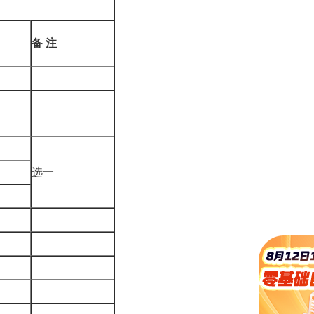
备
注
选一