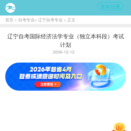
登录/注册
首页
>
自考专业
>
辽宁自考专业
> 正文
辽宁自考国际经济法学专业（独立本科段）考试
计划
2006-12-12
国
家
学历
独立
省内代
751
B030105
代
层次
本科
码
码
主考学
东北大学
校
序
课程
学
备
注
号
号
课
程
名
称
分