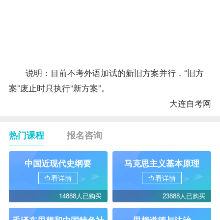
加此三
24
7694
4
中国简史
门课
（新方
25
7695
5
案）
信息技术
说明：目前不考外语加试的新旧方案并行，“旧方
案”废止时只执行“新方案”。
大连自考网
热门课程
报名咨询
中国近现代史纲要
马克思主义基本原理
查看详情
查看详情
14888人已购买
23888人已购买