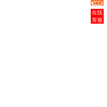
1
0004
毛泽东思想概
2
报考
论
咨询
马克思主义政
2
0005
3
治经济学原理
0015
英语 （ 二 ）
14
3
0016
日语 （ 二 ）
14
选一
0017
俄语 （ 二 ）
14
4
0225
5
国际贸易
法
5
0248
4
国际金融
法
6
0232
4
国际投资法