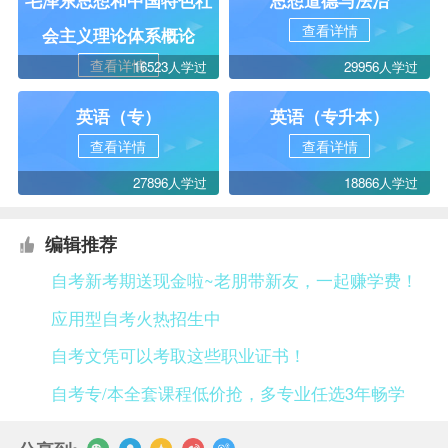
毛泽东思想和中国特色社
思想道德与法治
查看详情
会主义理论体系概论
查看详情
16523人学过
29956人学过
英语（专）
英语（专升本）
查看详情
查看详情
27896人学过
18866人学过
编辑推荐
自考新考期送现金啦~老朋带新友，一起赚学费！
应用型自考火热招生中
自考文凭可以考取这些职业证书！
自考专/本全套课程低价抢，多专业任选3年畅学