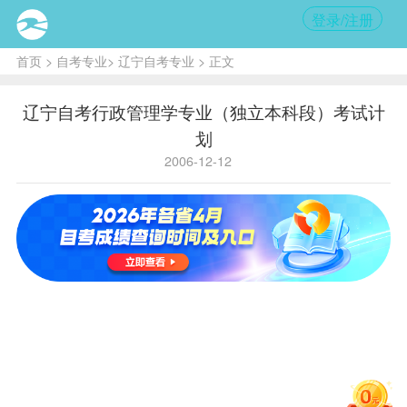
登录/注册
首页
>
自考专业
>
辽宁自考专业
> 正文
辽宁自考行政管理学专业（独立本科段）考试计
划
2006-12-12
国
独立
720
家
B030302
省内代码
学历层次
本科
代
码
主考学校
辽宁大学
序号
课程
号
学分
课
程
名
称
备
注
0004
毛泽东思想概
1
2
论