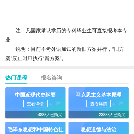
21
中国简史
4
加此三门
课
7695
22
信息技术
5
注：凡国家承认学历的专科毕业生可直接
报考
本专
业。
说明：目前不考外语加试的新旧方案并行，“旧方
案”废止时只执行“新方案”。
热门课程
报名咨询
中国近现代史纲要
马克思主义基本原理
查看详情
查看详情
14888人已购买
23888人已购买
毛泽东思想和中国特色社
思想道德与法治