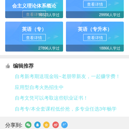
查看详情
会主义理论体系概论
查看详情
16523人学过
29956人学过
英语（专）
英语（专升本）
查看详情
查看详情
27896人学过
18866人学过
编辑推荐
自考新考期送现金啦~老朋带新友，一起赚学费！
应用型自考火热招生中
自考文凭可以考取这些职业证书！
自考专/本全套课程低价抢，多专业任选3年畅学
分享到: