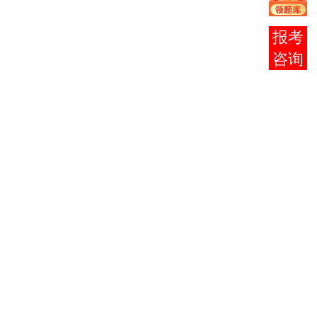
马克思主义政
0005
2
治经济学原理
3
在线
客服
0015
英语 （ 二 ）
14
0016
日语 （ 二 ）
14
3
选一
0017
俄语 （ 二 ）
14
0034
6
4
社会学概论
5
0315
当代中国政治
6
制度
0316
西方政治制度
6
6
0317
国家公务员制
7
4
度