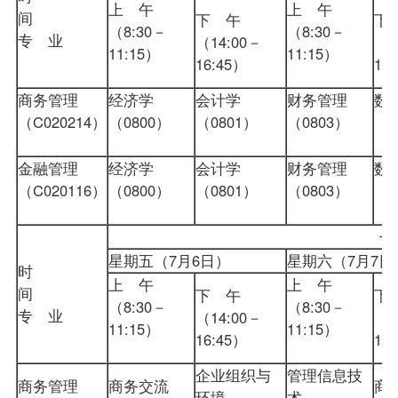
上 午
上 午
间
下 午
下
（8:30－
（8:30－
专 业
（14:00－
（1
11:15）
11:15）
16:45）
1
商务管理
经济学
会计学
财务管理
数
（C020214）
（0800）
（0801）
（0803）
（0
金融管理
经济学
会计学
财务管理
数
（C020116）
（0800）
（0801）
（0803）
（0
星期五（7月6日）
星期六（7月
时
上 午
上 午
间
下 午
下
（8:30－
（8:30－
专 业
（14:00－
（1
11:15）
11:15）
16:45）
1
企业组织与
管理信息技
商务管理
商务交流
商
环境
术