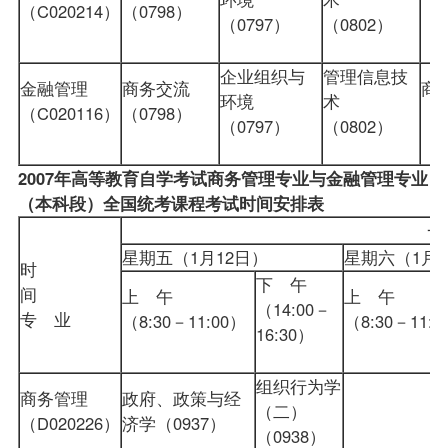
（C020214）
（0798）
（0
（0797）
（0802）
企业组织与
管理信息技
金融管理
商务交流
商
环境
术
（C020116）
（0798）
（0
（0797）
（0802）
2007年高等教育自学考试商务管理专业与
金融管理专业
（本科段）
全国统考课程考试时间安排表
星期五（1月12日）
星期六（1
时
下 午
间
上 午
上 午
（14:00－
专 业
（8:30－11:00）
（8:30－11:0
16:30）
组织行为学
商务管理
政府、政策与经
（二）
（D020226）
济学
（0937）
（0938）