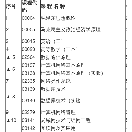
课程代
序号
课 程 名 称
学
码
l
00004
毛泽东思想概论
2
00005
马克思主义政治经济学原理
3
00015
英语（二）
1
4
00023
高等数学（工本）
1
▲ 5
02364
数据通信原理
03137
计算机网络基本原理
▲ 6
03138
计算机网络基本原理（实验）
7
02335
网络
操作系统
03139
数据库技术
▲ 8
03140
数据库技术（实验）
9
02379
计算机网络管理
▲10
03141
局域网技术与组网工程
03142
互联网及其应用