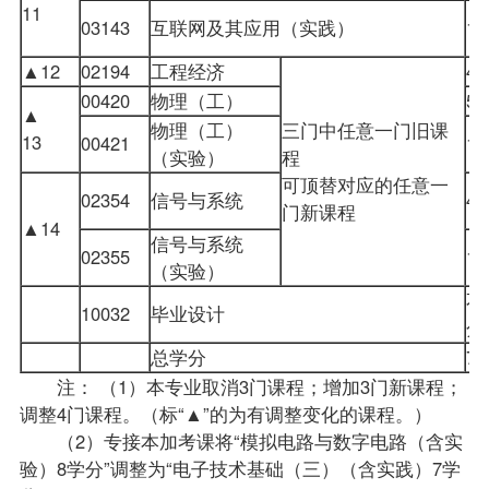
11
03143
互联网及其应用（实践）
▲12
02194
工程经济
00420
物理（工）
▲
物理（工）
三门中任意一门旧课
13
00421
（实验）
程
可顶替对应的任意一
02354
信号与系统
门新课程
▲14
信号与系统
02355
（实验）
不
10032
毕业设计
总学分
7
注： （1）本专业取消3门课程；增加3门新课程；
调整4门课程。（标“▲”的为有调整变化的课程。）
（2）专接本加考课将“模拟电路与数字电路（含实
验）8学分”调整为“电子技术基础（三）（含实践）7学