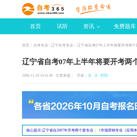
首页
试听
资讯
免费题库
首页
>
自考专业
>
辽宁自考专业
> 辽宁省自考07年上半年将要开考两个
辽宁省自考07年上半年将要开考两
2006-11-10 19:41:00 文章来源： 字体：
大
小
打印
核心提示:辽宁省自2007年开考两个新专业：《市场营销专业（应用