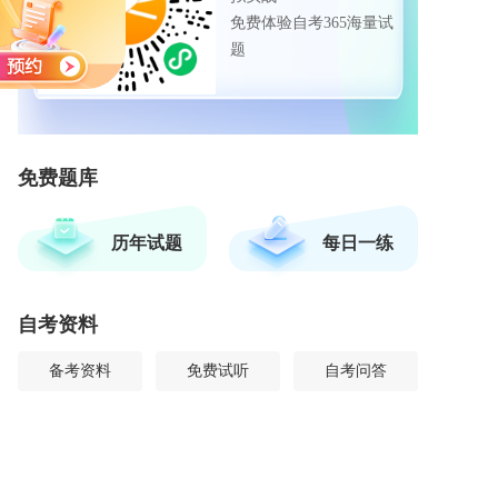
免费体验自考365海量试
题
免费题库
历年试题
每日一练
自考资料
备考资料
免费试听
自考问答