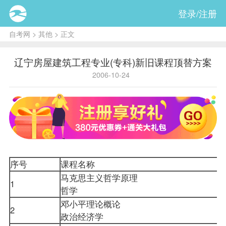
登录/注册
自考网
>
其他
> 正文
辽宁房屋建筑工程专业(专科)新旧课程顶替方案
2006-10-24
序号
课程
名称
马克思主义哲学原理
1
哲学
邓小平理论概论
2
政治经济学