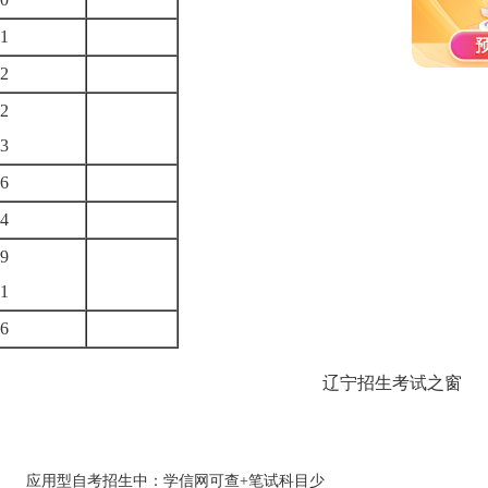
71
72
2
23
76
74
9
51
06
辽宁招生考试之窗
应用型自考招生中：学信网可查+笔试科目少