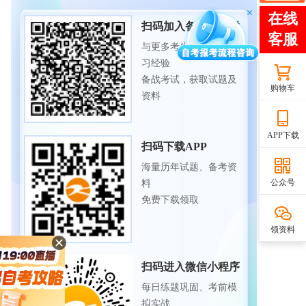
扫码加入备考交流群
与更多考生一起交流学
习经验
备战考试，获取试题及
购物车
资料
APP下载
扫码下载APP
海量历年试题、备考资
公众号
料
免费下载领取
领资料
扫码进入微信小程序
每日练题巩固、考前模
拟实战