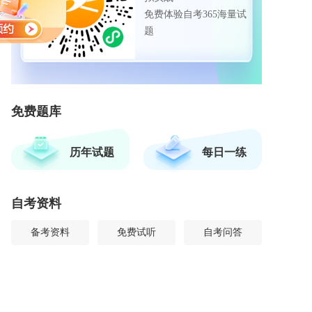
免费体验自考365海量试
题
免费题库
历年试题
每日一练
自考资料
备考资料
免费试听
自考问答