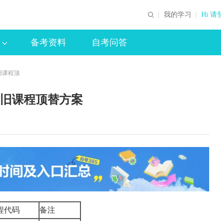
我的学习
Hi 请
备考资料
自考问答
旧课程顶
新旧课程顶替方案
程代码
备注