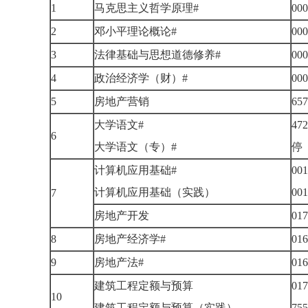
1
马克思主义哲学原理#
00
2
邓小平理论概论#
00
3
法律基础与思想道德修养#
00
4
政治经济学（财）#
00
5
房地产营销
65
大学语文#
472
6
大学语文（专）#
计算机应用基础#
001
计算机应用基础（实践）
00
7
房地产开发
01
8
房地产经济学#
01
9
房地产法#
01
建筑工程定额与预算
017
10
建筑工程定额与预算（实践）
75