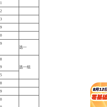
01
02
03
09
70
9
选一
停
8
19
选一组
75
68
69
0
50