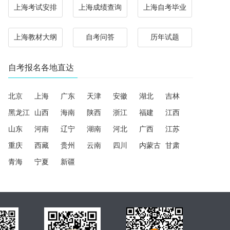
上海考试安排
上海成绩查询
上海自考毕业
上海教材大纲
自考问答
历年试题
自考报名各地直达
北京
上海
广东
天津
安徽
湖北
吉林
黑龙江
山西
海南
陕西
浙江
福建
江西
山东
河南
辽宁
湖南
河北
广西
江苏
重庆
西藏
贵州
云南
四川
内蒙古
甘肃
青海
宁夏
新疆