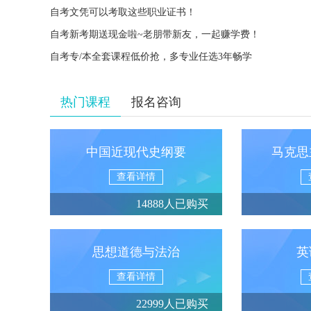
自考文凭可以考取这些职业证书！
自考新考期送现金啦~老朋带新友，一起赚学费！
自考专/本全套课程低价抢，多专业任选3年畅学
热门课程
报名咨询
中国近现代史纲要
马克思
查看详情
14888人已购买
思想道德与法治
英
查看详情
22999人已购买