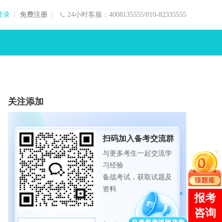
登录
免费注册
24小时客服：4008135555/010-82335555
关注添加
扫码加入备考交流群
与更多考生一起交流学
习经验
备战考试，获取试题及
资料