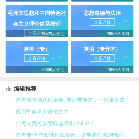
毛泽东思想和中国特色社
思想道德与法治
查看详情
会主义理论体系概论
查看详情
16523人学过
29956人学过
英语（专）
英语（专升本）
查看详情
查看详情
27896人学过
18866人学过
编辑推荐
自考新考期送现金啦~老朋带新友，一起赚学费！
应用型自考火热招生中
自考文凭可以考取这些职业证书！
自考专/本全套课程低价抢，多专业任选3年畅学