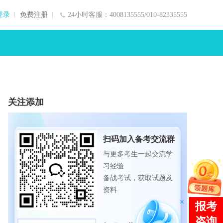
登录
免费注册
24小时客服：4008135555/010-82335555
关注添加
扫码加入备考交流群
与更多考生一起交流学
习经验
备战考试，获取试题及
资料